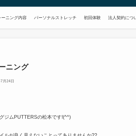
レーニング内容
パーソナルストレッチ
初回体験
法人契約につ
ーニング
年7月24日
ムPUTTERSの松本です!(^^)
イルが良く見えないことってありませんか??